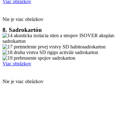
Viac obrázkov
Nie je viac obrázkov
8. Sadrokartón
Viac obrázkov
Nie je viac obrázkov
Ing. Martin Duchoň – autorizovaný stavebný inžinier a
profesionálny stavebný dozor, odborné posúdenie stavieb,
poradenstvo a konzultácie v oblasti stavby a rekonštrukcie
rodinných domov.
info@greenstudio.sk
+421 (948) 199-888